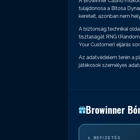
A Browinner Casino működé
tulajdonosa a Bitosa Dyna
kereteit, azonban nem hely
A biztonság technikai olda
tisztaságát RNG (Random N
Your Customer) eljárás so
Az adatvédelem terén a pla
játékosok személyes adatai
Browinner Bó
1. BEFIZETÉS