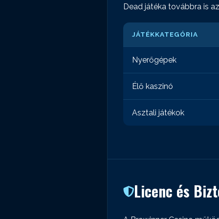
Dead játéka továbbra is a
JÁTÉKKATEGÓRIA
Nyerőgépek
Élő kaszinó
Asztali játékok
Licenc és Biz