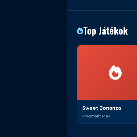
Top Játékok
Sweet Bonanza
Pragmatic Play