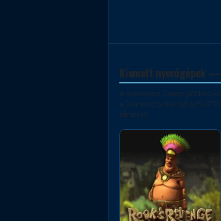
Kiemelt nyerőgépek — 
A Browinner Casino játékos kí
a Diamond Strike (96,52% RTP),
élményt.