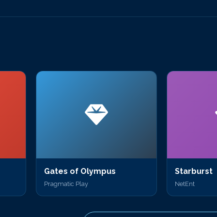
Gates of Olympus
Starburst
Pragmatic Play
NetEnt