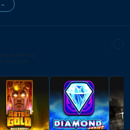
 →
‹
›
 (96,58% RTP) vagy
ak szórakoztató