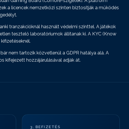
jouan Gaming Board (Comore-szigetek). A platform
ek a licencek nemzetközi szinten biztosítják a működés
gedélyt.
nki tranzakcióknál használt védelmi szinttel. A játékok
len tesztelő laboratóriumok állítanak ki. A KYC (Know
ifizetéseknél.
 bár nem tartozik közvetlenül a GDPR hatálya alá. A
s kifejezett hozzájárulásával adják át.
3. BEFIZETÉS